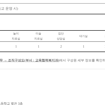
 특교 운영 시)
놀이
미술
집단
대기실
치료실
치료실
상담실
1
1
2
1
업무
→
조직구성도
(
부서
: 교육협력복지과
)
에서 구성원 세부 정보를 확인
초등학교 별관 3층