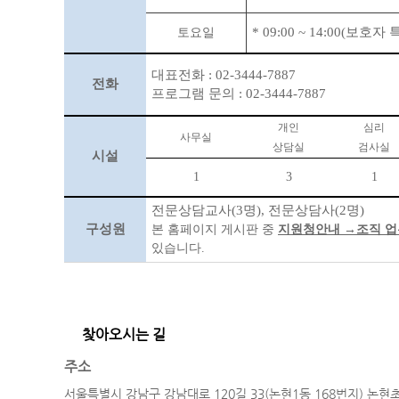
* 09:00 ~ 14:00(보호자
토요일
대표전화
: 02-3444-7887
전화
프로그램 문의
: 02-3444-7887
개인
심리
사무실
상담실
검사실
시설
1
3
1
전문상담교사
(3
명
),
전문상담사
(2
명
)
구성원
본 홈페이지 게시판 중
지원청안내
→
조직 
있습니다
.
찾아오시는 길
주소
서울특별시 강남구 강남대로 120길 33(논현1동 168번지) 논현